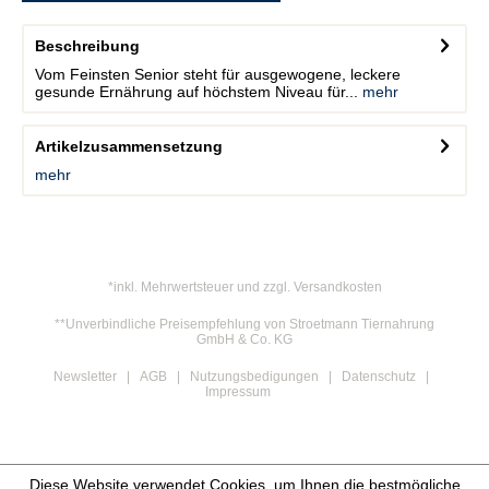
Beschreibung
Vom Feinsten Senior steht für ausgewogene, leckere
gesunde Ernährung auf höchstem Niveau für...
mehr
Artikelzusammensetzung
mehr
*inkl. Mehrwertsteuer und zzgl. Versandkosten
**Unverbindliche Preisempfehlung von Stroetmann Tiernahrung
GmbH & Co. KG
Newsletter
AGB
Nutzungsbedigungen
Datenschutz
Impressum
Diese Website verwendet Cookies, um Ihnen die bestmögliche