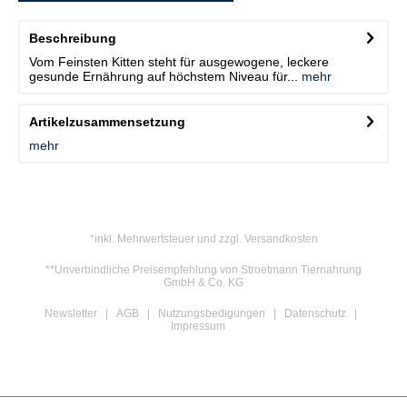
Beschreibung
Vom Feinsten Kitten steht für ausgewogene, leckere
gesunde Ernährung auf höchstem Niveau für...
mehr
Artikelzusammensetzung
mehr
*inkl. Mehrwertsteuer und zzgl. Versandkosten
**Unverbindliche Preisempfehlung von Stroetmann Tiernahrung
GmbH & Co. KG
Newsletter
AGB
Nutzungsbedigungen
Datenschutz
Impressum