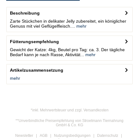
Beschreibung
Zarte Stückchen in delikater Jelly zubereitet, ein königlicher
Genuss mit viel Geflügelfleisch....
mehr
Fütterungsempfehlung
Gewicht der Katze: 4kg, Beutel pro Tag: ca. 3. Der tägliche
Bedarf kann je nach Rasse, Aktivität...
mehr
Artikelzusammensetzung
mehr
*inkl. Mehrwertsteuer und zzgl. Versandkosten
**Unverbindliche Preisempfehlung von Stroetmann Tiernahrung
GmbH & Co. KG
Newsletter
AGB
Nutzungsbedigungen
Datenschutz