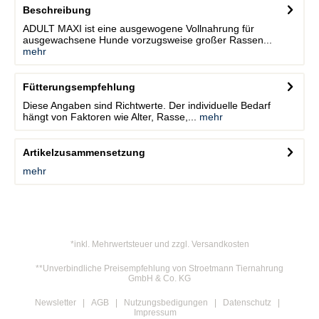
Beschreibung
ADULT MAXI ist eine ausgewogene Vollnahrung für
ausgewachsene Hunde vorzugsweise großer Rassen...
mehr
Fütterungsempfehlung
Diese Angaben sind Richtwerte. Der individuelle Bedarf
hängt von Faktoren wie Alter, Rasse,...
mehr
Artikelzusammensetzung
mehr
*inkl. Mehrwertsteuer und zzgl. Versandkosten
**Unverbindliche Preisempfehlung von Stroetmann Tiernahrung
GmbH & Co. KG
Newsletter
AGB
Nutzungsbedigungen
Datenschutz
Impressum