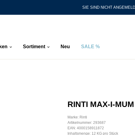
SIE SIND NICHT ANGEMELD
ken
Sortiment
Neu
SALE %
RINTI MAX-I-MU
Marke: Rinti
Artikelnummer: 293687
EAN: 4000158911872
Inhaltsmenge: 12 KG pro Stück