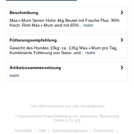
Beschreibung
Max-i-Mum Senior Huhn 4kg Beutel mit Frische Plus: 90%
frisch. Rinti Max-i-Mum wird mit 65%...
mehr
Fütterungsempfehlung
Gewicht des Hundes 10kg: ca. 135g Max-i-Mum pro Tag,
Kombinierte Fütterung von Nass- und...
mehr
Artikelzusammensetzung
mehr
*inkl. Mehrwertsteuer und zzgl. Versandkosten
**Unverbindliche Preisempfehlung von Stroetmann Tiernahrung
GmbH & Co. KG
Newsletter
AGB
Nutzungsbedigungen
Datenschutz