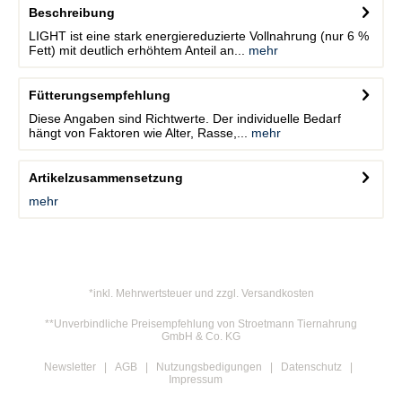
Beschreibung
LIGHT ist eine stark energiereduzierte Vollnahrung (nur 6 %
Fett) mit deutlich erhöhtem Anteil an...
mehr
Fütterungsempfehlung
Diese Angaben sind Richtwerte. Der individuelle Bedarf
hängt von Faktoren wie Alter, Rasse,...
mehr
Artikelzusammensetzung
mehr
*inkl. Mehrwertsteuer und zzgl. Versandkosten
**Unverbindliche Preisempfehlung von Stroetmann Tiernahrung
GmbH & Co. KG
Newsletter
AGB
Nutzungsbedigungen
Datenschutz
Impressum