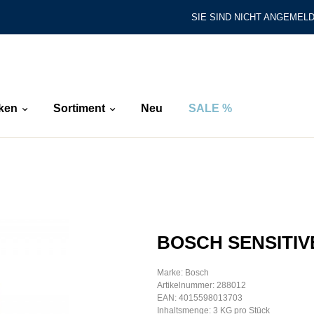
SIE SIND NICHT ANGEMELD
ken
Sortiment
Neu
SALE %
BOSCH SENSITIV
Marke: Bosch
Artikelnummer: 288012
EAN: 4015598013703
Inhaltsmenge: 3 KG pro Stück