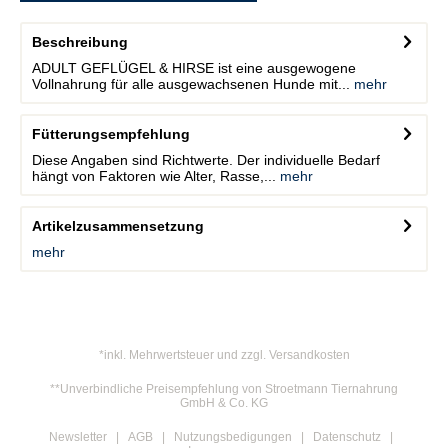
Beschreibung
ADULT GEFLÜGEL & HIRSE ist eine ausgewogene
Vollnahrung für alle ausgewachsenen Hunde mit...
mehr
Fütterungsempfehlung
Diese Angaben sind Richtwerte. Der individuelle Bedarf
hängt von Faktoren wie Alter, Rasse,...
mehr
Artikelzusammensetzung
mehr
*inkl. Mehrwertsteuer und zzgl. Versandkosten
**Unverbindliche Preisempfehlung von Stroetmann Tiernahrung
GmbH & Co. KG
Newsletter
AGB
Nutzungsbedigungen
Datenschutz