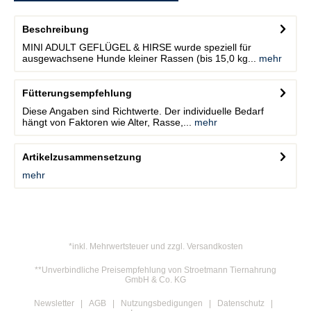
Beschreibung
MINI ADULT GEFLÜGEL & HIRSE wurde speziell für
ausgewachsene Hunde kleiner Rassen (bis 15,0 kg...
mehr
Fütterungsempfehlung
Diese Angaben sind Richtwerte. Der individuelle Bedarf
hängt von Faktoren wie Alter, Rasse,...
mehr
Artikelzusammensetzung
mehr
*inkl. Mehrwertsteuer und zzgl. Versandkosten
**Unverbindliche Preisempfehlung von Stroetmann Tiernahrung
GmbH & Co. KG
Newsletter
AGB
Nutzungsbedigungen
Datenschutz