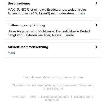
Beschreibung
MAXI JUNIOR ist ein eiweißreduziertes, weizenfreies
Aufzuchtfutter (24 % Eiweiß) mit moderatem...
mehr
Fütterungsempfehlung
Diese Angaben sind Richtwerte. Der individuelle Bedarf
hängt von Faktoren wie Alter, Rasse,...
mehr
Artikelzusammensetzung
mehr
*inkl. Mehrwertsteuer und zzgl. Versandkosten
**Unverbindliche Preisempfehlung von Stroetmann Tiernahrung
GmbH & Co. KG
Newsletter
AGB
Nutzungsbedigungen
Datenschutz
Impressum