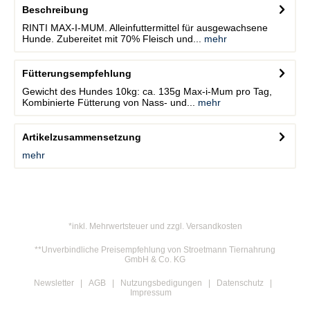
Beschreibung
RINTI MAX-I-MUM. Alleinfuttermittel für ausgewachsene
Hunde. Zubereitet mit 70% Fleisch und...
mehr
Fütterungsempfehlung
Gewicht des Hundes 10kg: ca. 135g Max-i-Mum pro Tag,
Kombinierte Fütterung von Nass- und...
mehr
Artikelzusammensetzung
mehr
*inkl. Mehrwertsteuer und zzgl. Versandkosten
**Unverbindliche Preisempfehlung von Stroetmann Tiernahrung
GmbH & Co. KG
Newsletter
AGB
Nutzungsbedigungen
Datenschutz
Impressum