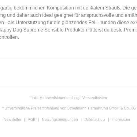
gartig bekömmlichen Komposition mit delikatem Strauß. Die get
bling und daher auch ideal geeignet für anspruchsvolle und ern
 als Unterstützung für ein glänzendes Fell - runden diese exk
 Happy Dog Supreme Sensible Produkten fütterst du beste Prem
ntrollen.
*inkl. Mehrwertsteuer und zzgl. Versandkosten
**Unverbindliche Preisempfehlung von Stroetmann Tiernahrung GmbH & Co. KG
Newsletter
AGB
Nutzungsbedigungen
Datenschutz
Impressum