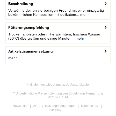
Beschreibung
Verwöhne deinen vierbeinigen Freund mit einer einzigartig
bekömmlichen Komposition mit delikatem...
mehr
Fütterungsempfehlung
Trocken anbieten oder mit erwärmtem, frischem Wasser
(60°C) übergießen und einige Minuten...
mehr
Artikelzusammensetzung
mehr
*inkl. Mehrwertsteuer und zzgl. Versandkosten
**Unverbindliche Preisempfehlung von Stroetmann Tiernahrung
GmbH & Co. KG
Newsletter
AGB
Nutzungsbedigungen
Datenschutz
Impressum