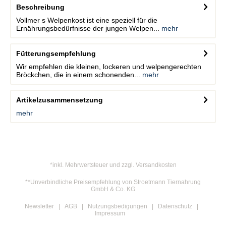
Beschreibung
Vollmer s Welpenkost ist eine speziell für die
Ernährungsbedürfnisse der jungen Welpen...
mehr
Fütterungsempfehlung
Wir empfehlen die kleinen, lockeren und welpengerechten
Bröckchen, die in einem schonenden...
mehr
Artikelzusammensetzung
mehr
*inkl. Mehrwertsteuer und zzgl. Versandkosten
**Unverbindliche Preisempfehlung von Stroetmann Tiernahrung
GmbH & Co. KG
Newsletter
AGB
Nutzungsbedigungen
Datenschutz
Impressum