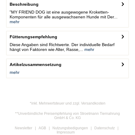
Beschreibung
"MY FRIEND DOG ist eine ausgewogene Kroketten-
Komponenten für alle ausgewachsenen Hunde mit Der...
mehr
Fütterungsempfehlung
Diese Angaben sind Richtwerte. Der individuelle Bedarf
hängt von Faktoren wie Alter, Rasse,...
mehr
Artikelzusammensetzung
mehr
*inkl. Mehrwertsteuer und zzgl. Versandkosten
**Unverbindliche Preisempfehlung von Stroetmann Tiernahrung
GmbH & Co. KG
Newsletter
AGB
Nutzungsbedigungen
Datenschutz
Impressum