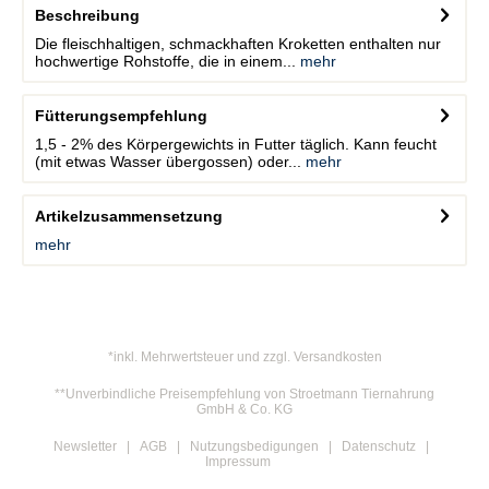
Beschreibung
Die fleischhaltigen, schmackhaften Kroketten enthalten nur
hochwertige Rohstoffe, die in einem...
mehr
Fütterungsempfehlung
1,5 - 2% des Körpergewichts in Futter täglich. Kann feucht
(mit etwas Wasser übergossen) oder...
mehr
Artikelzusammensetzung
mehr
*inkl. Mehrwertsteuer und zzgl. Versandkosten
**Unverbindliche Preisempfehlung von Stroetmann Tiernahrung
GmbH & Co. KG
Newsletter
AGB
Nutzungsbedigungen
Datenschutz
Impressum