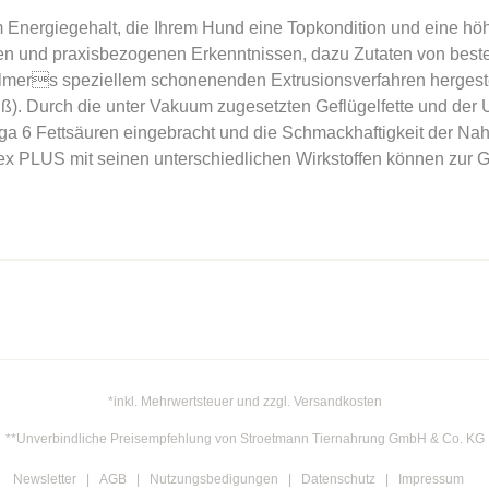
 Energiegehalt, die Ihrem Hund eine Topkondition und eine höhe
en und praxisbezogenen Erkenntnissen, dazu Zutaten von best
llmers speziellem schonenenden Extrusionsverfahren hergeste
iß). Durch die unter Vakuum zugesetzten Geflügelfette und der
 6 Fettsäuren eingebracht und die Schmackhaftigkeit der Nah
ex PLUS mit seinen unterschiedlichen Wirkstoffen können zur 
*inkl. Mehrwertsteuer und zzgl. Versandkosten
**Unverbindliche Preisempfehlung von Stroetmann Tiernahrung GmbH & Co. KG
Newsletter
AGB
Nutzungsbedigungen
Datenschutz
Impressum