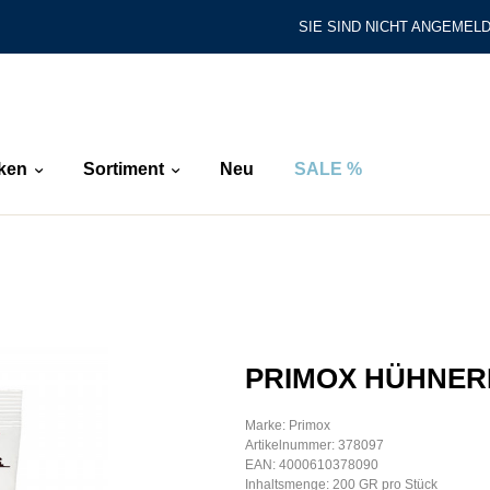
SIE SIND NICHT ANGEMELD
ken
Sortiment
Neu
SALE %
PRIMOX HÜHNER
Marke: Primox
Artikelnummer: 378097
EAN: 4000610378090
Inhaltsmenge: 200 GR pro Stück