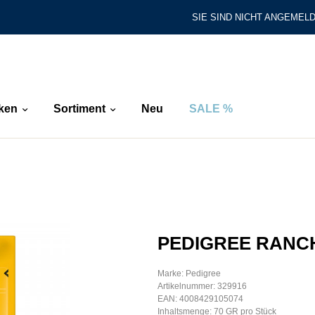
SIE SIND NICHT ANGEMELD
ken
Sortiment
Neu
SALE %
PEDIGREE RANC
Marke: Pedigree
Artikelnummer: 329916
EAN: 4008429105074
Inhaltsmenge: 70 GR pro Stück