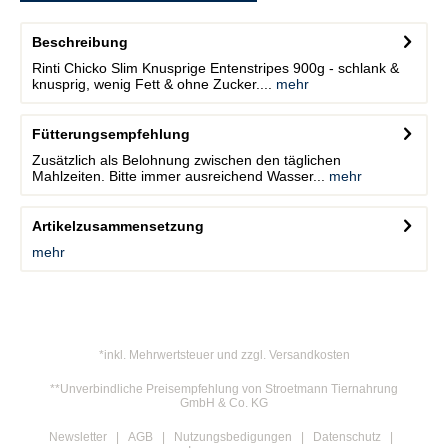
Beschreibung
Rinti Chicko Slim Knusprige Entenstripes 900g - schlank &
knusprig, wenig Fett & ohne Zucker....
mehr
Fütterungsempfehlung
Zusätzlich als Belohnung zwischen den täglichen
Mahlzeiten. Bitte immer ausreichend Wasser...
mehr
Artikelzusammensetzung
mehr
*inkl. Mehrwertsteuer und zzgl. Versandkosten
**Unverbindliche Preisempfehlung von Stroetmann Tiernahrung
GmbH & Co. KG
Newsletter
AGB
Nutzungsbedigungen
Datenschutz