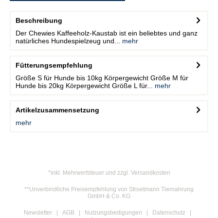
Beschreibung
Der Chewies Kaffeeholz-Kaustab ist ein beliebtes und ganz
natürliches Hundespielzeug und...
mehr
Fütterungsempfehlung
Größe S für Hunde bis 10kg Körpergewicht Größe M für
Hunde bis 20kg Körpergewicht Größe L für...
mehr
Artikelzusammensetzung
mehr
*inkl. Mehrwertsteuer und zzgl. Versandkosten
**Unverbindliche Preisempfehlung von Stroetmann Tiernahrung
GmbH & Co. KG
Newsletter
AGB
Nutzungsbedigungen
Datenschutz