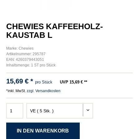
CHEWIES KAFFEEHOLZ-
KAUSTAB L
Marke: Chewies
Artikelnummer: 295787
EAN: 4260379443051
Inhaltsmenge: 1 ST pro Stück
15,69 € *
pro Stück
UVP 15,69 € **
*inkl. MwSt.
zzgl. Versandkosten