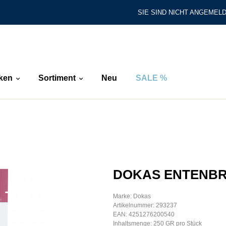
SIE SIND NICHT ANGEMELD
ken
Sortiment
Neu
SALE %
DOKAS ENTENBRU
Marke: Dokas
Artikelnummer: 293237
EAN: 4251276200540
Inhaltsmenge: 250 GR pro Stück