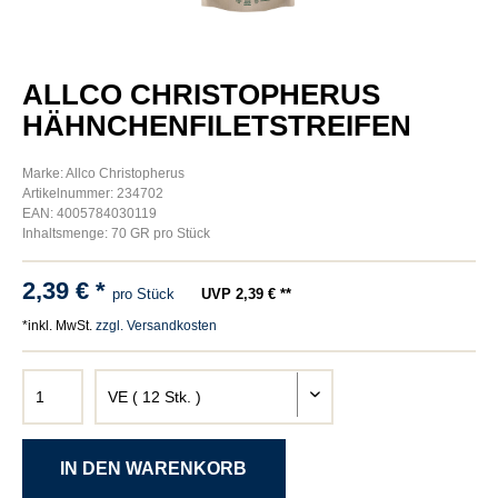
ALLCO CHRISTOPHERUS
HÄHNCHENFILETSTREIFEN
Marke: Allco Christopherus
Artikelnummer: 234702
EAN: 4005784030119
Inhaltsmenge: 70 GR pro Stück
2,39 € *
pro Stück
UVP 2,39 € **
*inkl. MwSt.
zzgl. Versandkosten