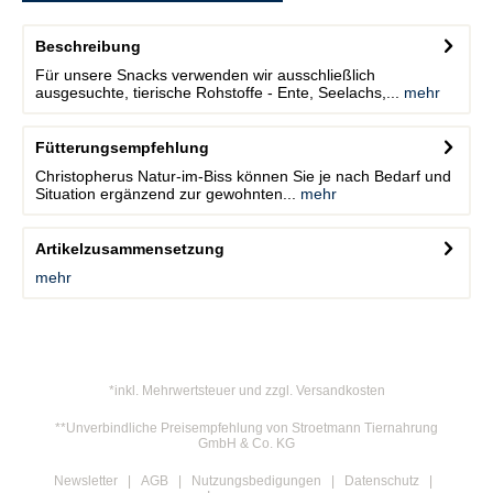
Beschreibung
Für unsere Snacks verwenden wir ausschließlich
ausgesuchte, tierische Rohstoffe - Ente, Seelachs,...
mehr
Fütterungsempfehlung
Christopherus Natur-im-Biss können Sie je nach Bedarf und
Situation ergänzend zur gewohnten...
mehr
Artikelzusammensetzung
mehr
*inkl. Mehrwertsteuer und zzgl. Versandkosten
**Unverbindliche Preisempfehlung von Stroetmann Tiernahrung
GmbH & Co. KG
Newsletter
AGB
Nutzungsbedigungen
Datenschutz