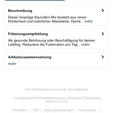
Beschreibung
Dieser knackige Kaurollen-Mix besteht aus reiner
Rinderhaut und natürlicher Maisstärke. Damit...
mehr
Fütterungsempfehlung
Als gesunde Belohnung oder Beschäftigung für deinen
Liebling. Reduziere die Futterration pro Tag...
mehr
Artikelzusammensetzung
mehr
*inkl. Mehrwertsteuer und zzgl. Versandkosten
**Unverbindliche Preisempfehlung von Stroetmann Tiernahrung
GmbH & Co. KG
Newsletter
AGB
Nutzungsbedigungen
Datenschutz