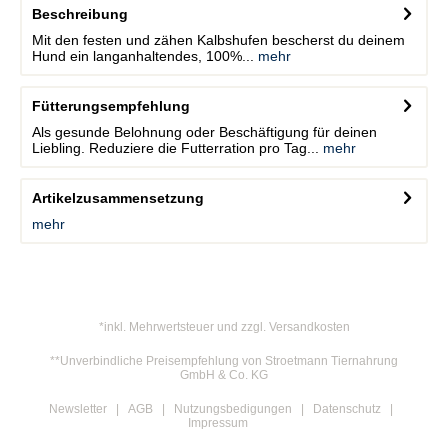
Beschreibung
Mit den festen und zähen Kalbshufen bescherst du deinem
Hund ein langanhaltendes, 100%...
mehr
Fütterungsempfehlung
Als gesunde Belohnung oder Beschäftigung für deinen
Liebling. Reduziere die Futterration pro Tag...
mehr
Artikelzusammensetzung
mehr
*inkl. Mehrwertsteuer und zzgl. Versandkosten
**Unverbindliche Preisempfehlung von Stroetmann Tiernahrung
GmbH & Co. KG
Newsletter
AGB
Nutzungsbedigungen
Datenschutz
Impressum