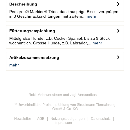
Beschreibung
Pedigree® Markies® Trios, das knusprige Biscuitvergnügen
in 3 Geschmacksrichtungen: mit zartem...
mehr
Fütterungsempfehlung
Mittelgroße Hunde, z.B. Cocker Spaniel, bis zu 9 Stück
wöchentlich. Grosse Hunde, z.B. Labrador,...
mehr
Artikelzusammensetzung
mehr
*inkl. Mehrwertsteuer und zzgl. Versandkosten
**Unverbindliche Preisempfehlung von Stroetmann Tiernahrung
GmbH & Co. KG
Newsletter
AGB
Nutzungsbedigungen
Datenschutz
Impressum