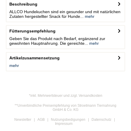
Beschreibung
ALLCO Hundekuchen sind ein gesunder und mit natürlichen
Zutaten hergestellter Snack für Hunde...
mehr
Fütterungsempfehlung
Geben Sie das Produkt nach Bedarf, ergänzend zur
gewohnten Hauptnahrung. Die gereichte...
mehr
Artikelzusammensetzung
mehr
*inkl. Mehrwertsteuer und zzgl. Versandkosten
**Unverbindliche Preisempfehlung von Stroetmann Tiernahrung
GmbH & Co. KG
Newsletter
AGB
Nutzungsbedigungen
Datenschutz
Impressum