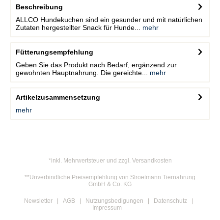
Beschreibung
ALLCO Hundekuchen sind ein gesunder und mit natürlichen
Zutaten hergestellter Snack für Hunde...
mehr
Fütterungsempfehlung
Geben Sie das Produkt nach Bedarf, ergänzend zur
gewohnten Hauptnahrung. Die gereichte...
mehr
Artikelzusammensetzung
mehr
*inkl. Mehrwertsteuer und zzgl. Versandkosten
**Unverbindliche Preisempfehlung von Stroetmann Tiernahrung
GmbH & Co. KG
Newsletter
AGB
Nutzungsbedigungen
Datenschutz
Impressum