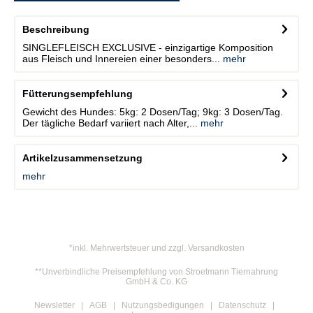
Beschreibung
SINGLEFLEISCH EXCLUSIVE - einzigartige Komposition
aus Fleisch und Innereien einer besonders...
mehr
Fütterungsempfehlung
Gewicht des Hundes: 5kg: 2 Dosen/Tag; 9kg: 3 Dosen/Tag.
Der tägliche Bedarf variiert nach Alter,...
mehr
Artikelzusammensetzung
mehr
*inkl. Mehrwertsteuer und zzgl. Versandkosten
**Unverbindliche Preisempfehlung von Stroetmann Tiernahrung
GmbH & Co. KG
Newsletter
AGB
Nutzungsbedigungen
Datenschutz