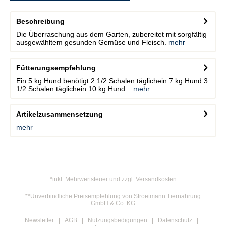
Beschreibung
Die Überraschung aus dem Garten, zubereitet mit sorgfältig
ausgewähltem gesunden Gemüse und Fleisch.
mehr
Fütterungsempfehlung
Ein 5 kg Hund benötigt 2 1/2 Schalen täglichein 7 kg Hund 3
1/2 Schalen täglichein 10 kg Hund...
mehr
Artikelzusammensetzung
mehr
*inkl. Mehrwertsteuer und zzgl. Versandkosten
**Unverbindliche Preisempfehlung von Stroetmann Tiernahrung
GmbH & Co. KG
Newsletter
AGB
Nutzungsbedigungen
Datenschutz