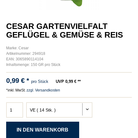
CESAR GARTENVIELFALT
GEFLÜGEL & GEMÜSE & REIS
Marke: Cesar
Artikelnummer: 294918
EAN: 3065890114104
Inhaltsmenge: 150 GR pro Stück
0,99 € *
pro Stück
UVP 0,99 € **
*inkl. MwSt.
zzgl. Versandkosten