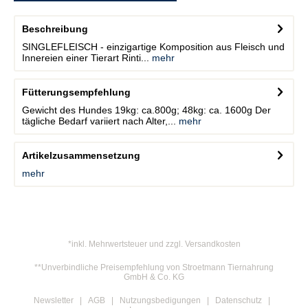
Beschreibung
SINGLEFLEISCH - einzigartige Komposition aus Fleisch und
Innereien einer Tierart Rinti...
mehr
Fütterungsempfehlung
Gewicht des Hundes 19kg: ca.800g; 48kg: ca. 1600g Der
tägliche Bedarf variiert nach Alter,...
mehr
Artikelzusammensetzung
mehr
*inkl. Mehrwertsteuer und zzgl. Versandkosten
**Unverbindliche Preisempfehlung von Stroetmann Tiernahrung
GmbH & Co. KG
Newsletter
AGB
Nutzungsbedigungen
Datenschutz