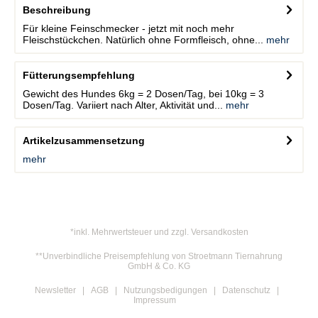
Beschreibung
Für kleine Feinschmecker - jetzt mit noch mehr
Fleischstückchen. Natürlich ohne Formfleisch, ohne...
mehr
Fütterungsempfehlung
Gewicht des Hundes 6kg = 2 Dosen/Tag, bei 10kg = 3
Dosen/Tag. Variiert nach Alter, Aktivität und...
mehr
Artikelzusammensetzung
mehr
*inkl. Mehrwertsteuer und zzgl. Versandkosten
**Unverbindliche Preisempfehlung von Stroetmann Tiernahrung
GmbH & Co. KG
Newsletter
AGB
Nutzungsbedigungen
Datenschutz
Impressum