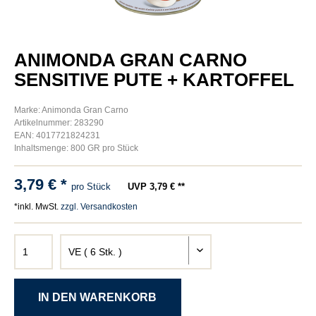
ANIMONDA GRAN CARNO
SENSITIVE PUTE + KARTOFFEL
Marke: Animonda Gran Carno
Artikelnummer: 283290
EAN: 4017721824231
Inhaltsmenge: 800 GR pro Stück
3,79 € *
pro Stück
UVP 3,79 € **
*inkl. MwSt.
zzgl. Versandkosten