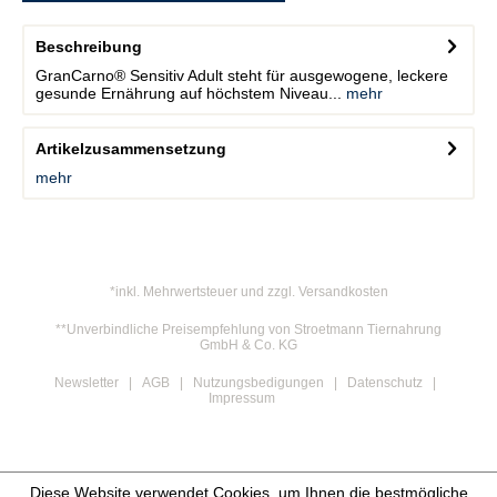
Beschreibung
GranCarno® Sensitiv Adult steht für ausgewogene, leckere
gesunde Ernährung auf höchstem Niveau...
mehr
Artikelzusammensetzung
mehr
*inkl. Mehrwertsteuer und zzgl. Versandkosten
**Unverbindliche Preisempfehlung von Stroetmann Tiernahrung
GmbH & Co. KG
Newsletter
AGB
Nutzungsbedigungen
Datenschutz
Impressum
Diese Website verwendet Cookies, um Ihnen die bestmögliche