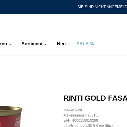
SIE SIND NICHT ANGEMELD
ken
Sortiment
Neu
SALE %
RINTI GOLD FAS
Marke: Rinti
Artikelnummer: 263168
EAN: 4000158910288
Inhaltsmenge: 185 GR pro Stück