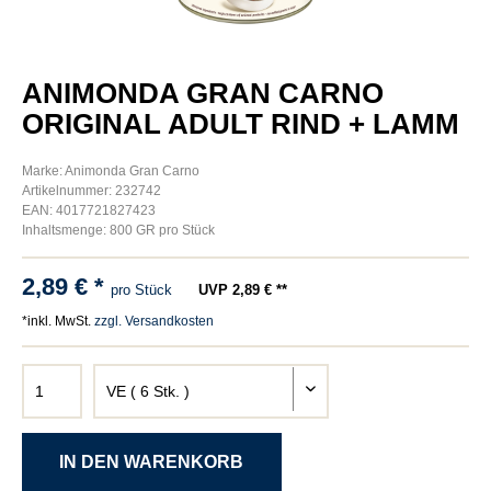
ANIMONDA GRAN CARNO
ORIGINAL ADULT RIND + LAMM
Marke: Animonda Gran Carno
Artikelnummer: 232742
EAN: 4017721827423
Inhaltsmenge: 800 GR pro Stück
2,89 € *
pro Stück
UVP 2,89 € **
*inkl. MwSt.
zzgl. Versandkosten