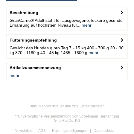
Beschreibung
GranCarno® Adult steht für ausgewogene, leckere gesunde
Ernährung auf höchstem Niveau für...
mehr
Fütterungsempfehlung
Gewicht des Hundes g pro Tag 7 - 15 kg 400 - 700 g 20 - 30
kg 870 - 1180 g 40 - 45 kg 1465 - 1600 g
mehr
Artikelzusammensetzung
mehr
*inkl. Mehrwertsteuer und zzgl. Versandkosten
**Unverbindliche Preisempfehlung von Stroetmann Tiernahrung
GmbH & Co. KG
Newsletter
AGB
Nutzungsbedigungen
Datenschutz