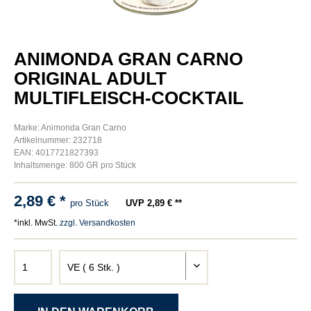
ANIMONDA GRAN CARNO
ORIGINAL ADULT
MULTIFLEISCH-COCKTAIL
Marke: Animonda Gran Carno
Artikelnummer: 232718
EAN: 4017721827393
Inhaltsmenge: 800 GR pro Stück
2,89 € *
pro Stück
UVP 2,89 € **
*inkl. MwSt.
zzgl. Versandkosten