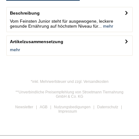
Beschreibung
Vom Feinsten Junior steht für ausgewogene, leckere
gesunde Ernährung auf höchstem Niveau für...
mehr
Artikelzusammensetzung
mehr
*inkl. Mehrwertsteuer und zzgl. Versandkosten
**Unverbindliche Preisempfehlung von Stroetmann Tiernahrung
GmbH & Co. KG
Newsletter
AGB
Nutzungsbedigungen
Datenschutz
Impressum