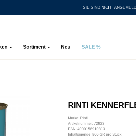
SIE SIND NICHT ANGEMELD
ken
Sortiment
Neu
SALE %
RINTI KENNERFL
Marke: Rinti
Artikelnummer: 72923
EAN: 4000158910813
Inhaltsmenge: 800 GR pro Stück