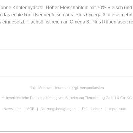
hne Kohlenhydrate. Hoher Fleischanteil: mit 70% Fleisch und I
n das echte Rinti Kennerfleisch aus. Plus Omega 3: diese mehr
ingesetzt. Flachsöl ist reich an Omega 3. Plus Rübenfaser: reic
*inkl. Mehrwertsteuer und zzgl. Versandkosten
**Unverbindliche Preisempfehlung von Stroetmann Tiernahrung GmbH & Co. KG
Newsletter
AGB
Nutzungsbedigungen
Datenschutz
Impressum