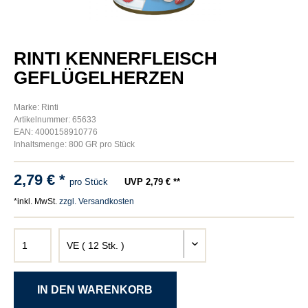
RINTI KENNERFLEISCH
GEFLÜGELHERZEN
Marke: Rinti
Artikelnummer: 65633
EAN: 4000158910776
Inhaltsmenge: 800 GR pro Stück
2,79 € *
pro Stück
UVP 2,79 € **
*inkl. MwSt.
zzgl. Versandkosten