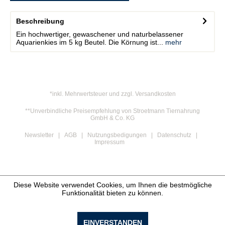
Beschreibung
Ein hochwertiger, gewaschener und naturbelassener
Aquarienkies im 5 kg Beutel. Die Körnung ist...
mehr
*inkl. Mehrwertsteuer und zzgl. Versandkosten
**Unverbindliche Preisempfehlung von Stroetmann Tiernahrung
GmbH & Co. KG
Newsletter
AGB
Nutzungsbedigungen
Datenschutz
Impressum
Diese Website verwendet Cookies, um Ihnen die bestmögliche
Funktionalität bieten zu können.
EINVERSTANDEN