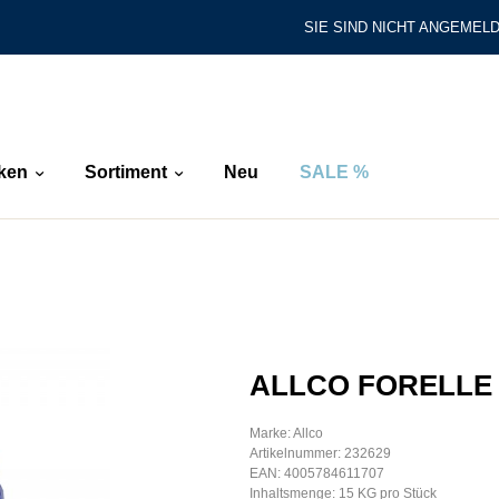
SIE SIND NICHT ANGEMELD
ken
Sortiment
Neu
SALE %
ALLCO FORELLE
Marke: Allco
Artikelnummer: 232629
EAN: 4005784611707
Inhaltsmenge: 15 KG pro Stück