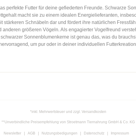
 perfekte Futter für deine gefiederten Freunde. Schwarze Son
Fettgehalt macht sie zu einem idealen Energielieferanten, insbe
t stärkeren Schnäbeln dar und fördert ihre natürlichen Fressfäh
d anderen größeren Vögeln. Als engagierter Vogelfreund versteh
 schwarzer Sonnenblumenkerne ist genau das, was du brauchst
rvorragend, um pur oder in deiner individuellen Futterkreation
*inkl. Mehrwertsteuer und zzgl. Versandkosten
**Unverbindliche Preisempfehlung von Stroetmann Tiernahrung GmbH & Co. KG
Newsletter
AGB
Nutzungsbedigungen
Datenschutz
Impressum